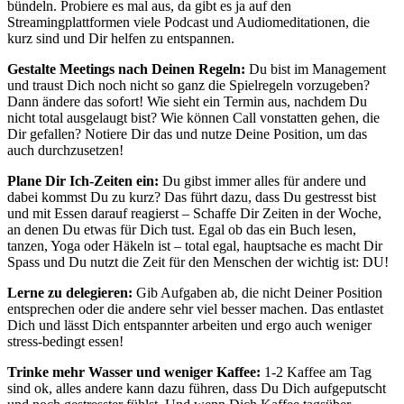
bündeln. Probiere es mal aus, da gibt es ja auf den
Streamingplattformen viele Podcast und Audiomeditationen, die
kurz sind und Dir helfen zu entspannen.
Gestalte Meetings nach Deinen Regeln:
Du bist im Management
und traust Dich noch nicht so ganz die Spielregeln vorzugeben?
Dann ändere das sofort! Wie sieht ein Termin aus, nachdem Du
nicht total ausgelaugt bist? Wie können Call vonstatten gehen, die
Dir gefallen? Notiere Dir das und nutze Deine Position, um das
auch durchzusetzen!
Plane Dir Ich-Zeiten ein:
Du gibst immer alles für andere und
dabei kommst Du zu kurz? Das führt dazu, dass Du gestresst bist
und mit Essen darauf reagierst – Schaffe Dir Zeiten in der Woche,
an denen Du etwas für Dich tust. Egal ob das ein Buch lesen,
tanzen, Yoga oder Häkeln ist – total egal, hauptsache es macht Dir
Spass und Du nutzt die Zeit für den Menschen der wichtig ist: DU!
Lerne zu delegieren:
Gib Aufgaben ab, die nicht Deiner Position
entsprechen oder die andere sehr viel besser machen. Das entlastet
Dich und lässt Dich entspannter arbeiten und ergo auch weniger
stress-bedingt essen!
Trinke mehr Wasser und weniger Kaffee:
1-2 Kaffee am Tag
sind ok, alles andere kann dazu führen, dass Du Dich aufgeputscht