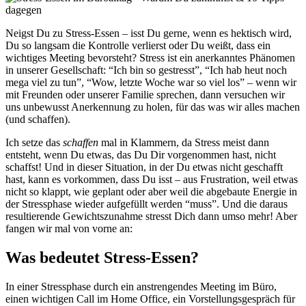
Neigst Du zu Stress-Essen – isst Du gerne, wenn es hektisch wird,
Du so langsam die Kontrolle verlierst oder Du weißt, dass ein
wichtiges Meeting bevorsteht? Stress ist ein anerkanntes Phänomen
in unserer Gesellschaft: “Ich bin so gestresst”, “Ich hab heut noch
mega viel zu tun”, “Wow, letzte Woche war so viel los” – wenn wir
mit Freunden oder unserer Familie sprechen, dann versuchen wir
uns unbewusst Anerkennung zu holen, für das was wir alles machen
(und schaffen).
Ich setze das
schaffen
mal in Klammern, da Stress meist dann
entsteht, wenn Du etwas, das Du Dir vorgenommen hast, nicht
schaffst! Und in dieser Situation, in der Du etwas nicht geschafft
hast, kann es vorkommen, dass Du isst – aus Frustration, weil etwas
nicht so klappt, wie geplant oder aber weil die abgebaute Energie in
der Stressphase wieder aufgefüllt werden “muss”. Und die daraus
resultierende Gewichtszunahme stresst Dich dann umso mehr! Aber
fangen wir mal von vorne an:
Was bedeutet Stress-Essen?
In einer Stressphase durch ein anstrengendes Meeting im Büro,
einen wichtigen Call im Home Office, ein Vorstellungsgespräch für