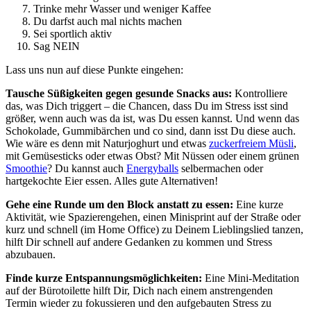
Trinke mehr Wasser und weniger Kaffee
Du darfst auch mal nichts machen
Sei sportlich aktiv
Sag NEIN
Lass uns nun auf diese Punkte eingehen:
Tausche Süßigkeiten gegen gesunde Snacks aus:
Kontrolliere
das, was Dich triggert – die Chancen, dass Du im Stress isst sind
größer, wenn auch was da ist, was Du essen kannst. Und wenn das
Schokolade, Gummibärchen und co sind, dann isst Du diese auch.
Wie wäre es denn mit Naturjoghurt und etwas
zuckerfreiem Müsli
,
mit Gemüsesticks oder etwas Obst? Mit Nüssen oder einem grünen
Smoothie
? Du kannst auch
Energyballs
selbermachen oder
hartgekochte Eier essen. Alles gute Alternativen!
Gehe eine Runde um den Block anstatt zu essen:
Eine kurze
Aktivität, wie Spazierengehen, einen Minisprint auf der Straße oder
kurz und schnell (im Home Office) zu Deinem Lieblingslied tanzen,
hilft Dir schnell auf andere Gedanken zu kommen und Stress
abzubauen.
Finde kurze Entspannungsmöglichkeiten:
Eine Mini-Meditation
auf der Bürotoilette hilft Dir, Dich nach einem anstrengenden
Termin wieder zu fokussieren und den aufgebauten Stress zu