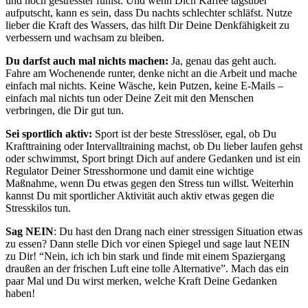
und noch gestresster fühlst. Und wenn Dich Kaffee tagsüber
aufputscht, kann es sein, dass Du nachts schlechter schläfst. Nutze
lieber die Kraft des Wassers, das hilft Dir Deine Denkfähigkeit zu
verbessern und wachsam zu bleiben.
Du darfst auch mal nichts machen:
Ja, genau das geht auch.
Fahre am Wochenende runter, denke nicht an die Arbeit und mache
einfach mal nichts. Keine Wäsche, kein Putzen, keine E-Mails –
einfach mal nichts tun oder Deine Zeit mit den Menschen
verbringen, die Dir gut tun.
Sei sportlich aktiv:
Sport ist der beste Stresslöser, egal, ob Du
Krafttraining oder Intervalltraining machst, ob Du lieber laufen gehst
oder schwimmst, Sport bringt Dich auf andere Gedanken und ist ein
Regulator Deiner Stresshormone und damit eine wichtige
Maßnahme, wenn Du etwas gegen den Stress tun willst. Weiterhin
kannst Du mit sportlicher Aktivität auch aktiv etwas gegen die
Stresskilos tun.
Sag NEIN
: Du hast den Drang nach einer stressigen Situation etwas
zu essen? Dann stelle Dich vor einen Spiegel und sage laut NEIN
zu Dir! “Nein, ich ich bin stark und finde mit einem Spaziergang
draußen an der frischen Luft eine tolle Alternative”. Mach das ein
paar Mal und Du wirst merken, welche Kraft Deine Gedanken
haben!