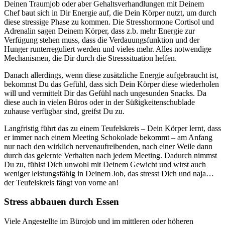
Deinen Traumjob oder aber Gehaltsverhandlungen mit Deinem
Chef baut sich in Dir Energie auf, die Dein Körper nutzt, um durch
diese stressige Phase zu kommen. Die Stresshormone Cortisol und
Adrenalin sagen Deinem Körper, dass z.b. mehr Energie zur
Verfügung stehen muss, dass die Verdauungsfunktion und der
Hunger runterreguliert werden und vieles mehr. Alles notwendige
Mechanismen, die Dir durch die Stresssituation helfen.
Danach allerdings, wenn diese zusätzliche Energie aufgebraucht ist,
bekommst Du das Gefühl, dass sich Dein Körper diese wiederholen
will und vermittelt Dir das Gefühl nach ungesunden Snacks. Da
diese auch in vielen Büros oder in der Süßigkeitenschublade
zuhause verfügbar sind, greifst Du zu.
Langfristig führt das zu einem Teufelskreis – Dein Körper lernt, dass
er immer nach einem Meeting Schokolade bekommt – am Anfang
nur nach den wirklich nervenaufreibenden, nach einer Weile dann
durch das gelernte Verhalten nach jedem Meeting. Dadurch nimmst
Du zu, fühlst Dich unwohl mit Deinem Gewicht und wirst auch
weniger leistungsfähig in Deinem Job, das stresst Dich und naja…
der Teufelskreis fängt von vorne an!
Stress abbauen durch Essen
Viele Angestellte im Bürojob und im mittleren oder höheren