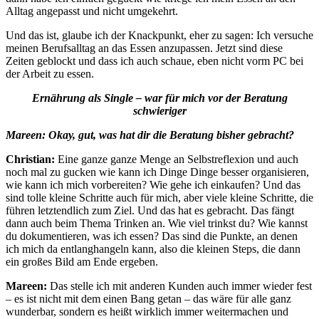
Alltag angepasst und nicht umgekehrt.
Und das ist, glaube ich der Knackpunkt, eher zu sagen: Ich versuche
meinen Berufsalltag an das Essen anzupassen. Jetzt sind diese
Zeiten geblockt und dass ich auch schaue, eben nicht vorm PC bei
der Arbeit zu essen.
Ernährung als Single – war für mich vor der Beratung
schwieriger
Mareen: Okay, gut, was hat dir die Beratung bisher gebracht?
Christian:
Eine ganze ganze Menge an Selbstreflexion und auch
noch mal zu gucken wie kann ich Dinge Dinge besser organisieren,
wie kann ich mich vorbereiten? Wie gehe ich einkaufen? Und das
sind tolle kleine Schritte auch für mich, aber viele kleine Schritte, die
führen letztendlich zum Ziel. Und das hat es gebracht. Das fängt
dann auch beim Thema Trinken an. Wie viel trinkst du? Wie kannst
du dokumentieren, was ich essen?
Das sind die Punkte, an denen
ich mich da entlanghangeln kann, also die kleinen Steps, die dann
ein großes Bild am Ende ergeben.
Mareen:
Das stelle ich mit anderen Kunden auch immer wieder fest
– es ist nicht mit dem einen Bang getan – das wäre für alle ganz
wunderbar, sondern es heißt wirklich immer weitermachen und