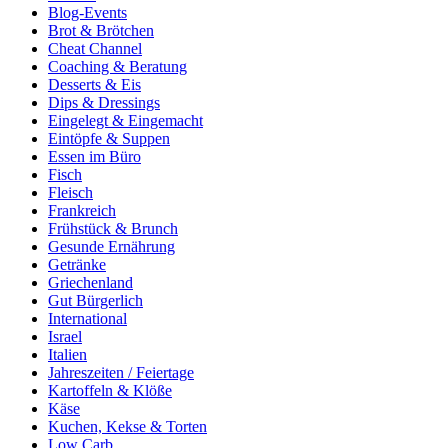
Blog-Events
Brot & Brötchen
Cheat Channel
Coaching & Beratung
Desserts & Eis
Dips & Dressings
Eingelegt & Eingemacht
Eintöpfe & Suppen
Essen im Büro
Fisch
Fleisch
Frankreich
Frühstück & Brunch
Gesunde Ernährung
Getränke
Griechenland
Gut Bürgerlich
International
Israel
Italien
Jahreszeiten / Feiertage
Kartoffeln & Klöße
Käse
Kuchen, Kekse & Torten
Low Carb