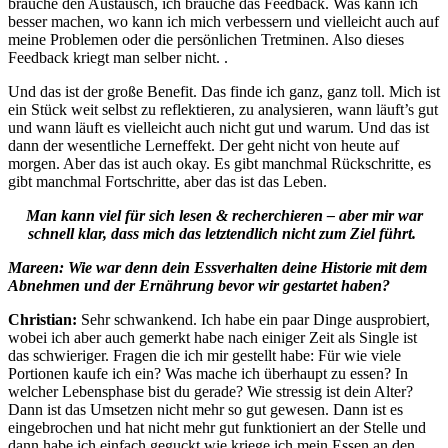
brauche den Austausch, ich brauche das Feedback. Was kann ich
besser machen, wo kann ich mich verbessern und vielleicht auch auf
meine Problemen oder die persönlichen Tretminen. Also dieses
Feedback kriegt man selber nicht. .
Und das ist der große Benefit. Das finde ich ganz, ganz toll. Mich ist
ein Stück weit selbst zu reflektieren, zu analysieren, wann läuft’s gut
und wann läuft es vielleicht auch nicht gut und warum. Und das ist
dann der wesentliche Lerneffekt. Der geht nicht von heute auf
morgen. Aber das ist auch okay. Es gibt manchmal Rückschritte, es
gibt manchmal Fortschritte, aber das ist das Leben.
Man kann viel für sich lesen & recherchieren – aber mir war
schnell klar, dass mich das letztendlich nicht zum Ziel führt.
Mareen: Wie war denn dein Essverhalten deine Historie mit dem
Abnehmen und der Ernährung bevor wir gestartet haben?
Christian:
Sehr schwankend. Ich habe ein paar Dinge ausprobiert,
wobei ich aber auch gemerkt habe nach einiger Zeit als Single ist
das schwieriger. Fragen die ich mir gestellt habe: Für wie viele
Portionen kaufe ich ein? Was mache ich überhaupt zu essen? In
welcher Lebensphase bist du gerade? Wie stressig ist dein Alter?
Dann ist das Umsetzen nicht mehr so gut gewesen. Dann ist es
eingebrochen und hat nicht mehr gut funktioniert an der Stelle und
dann habe ich einfach geguckt wie kriege ich mein Essen an den