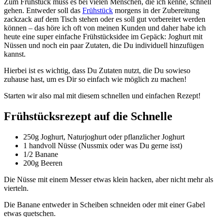
Zum Frühstück muss es bei vielen Menschen, die ich kenne, schnell
gehen. Entweder soll das
Frühstück
morgens in der Zubereitung
zackzack auf dem Tisch stehen oder es soll gut vorbereitet werden
können – das höre ich oft von meinen Kunden und daher habe ich
heute eine super einfache Frühstücksidee im Gepäck: Joghurt mit
Nüssen und noch ein paar Zutaten, die Du individuell hinzufügen
kannst.
Hierbei ist es wichtig, dass Du Zutaten nutzt, die Du sowieso
zuhause hast, um es Dir so einfach wie möglich zu machen!
Starten wir also mal mit diesem schnellen und einfachen Rezept!
Frühstücksrezept auf die Schnelle
250g Joghurt, Naturjoghurt oder pflanzlicher Joghurt
1 handvoll Nüsse (Nussmix oder was Du gerne isst)
1/2 Banane
200g Beeren
Die Nüsse mit einem Messer etwas klein hacken, aber nicht mehr als
vierteln.
Die Banane entweder in Scheiben schneiden oder mit einer Gabel
etwas quetschen.