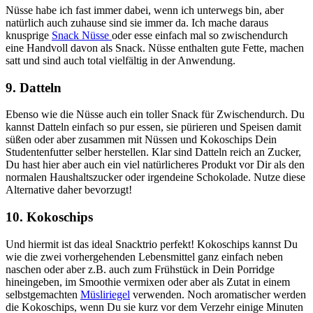
Nüsse habe ich fast immer dabei, wenn ich unterwegs bin, aber
natürlich auch zuhause sind sie immer da. Ich mache daraus
knusprige
Snack Nüsse
oder esse einfach mal so zwischendurch
eine Handvoll davon als Snack. Nüsse enthalten gute Fette, machen
satt und sind auch total vielfältig in der Anwendung.
9. Datteln
Ebenso wie die Nüsse auch ein toller Snack für Zwischendurch. Du
kannst Datteln einfach so pur essen, sie pürieren und Speisen damit
süßen oder aber zusammen mit Nüssen und Kokoschips Dein
Studentenfutter selber herstellen. Klar sind Datteln reich an Zucker,
Du hast hier aber auch ein viel natürlicheres Produkt vor Dir als den
normalen Haushaltszucker oder irgendeine Schokolade. Nutze diese
Alternative daher bevorzugt!
10. Kokoschips
Und hiermit ist das ideal Snacktrio perfekt! Kokoschips kannst Du
wie die zwei vorhergehenden Lebensmittel ganz einfach neben
naschen oder aber z.B. auch zum Frühstück in Dein Porridge
hineingeben, im Smoothie vermixen oder aber als Zutat in einem
selbstgemachten
Müsliriegel
verwenden. Noch aromatischer werden
die Kokoschips, wenn Du sie kurz vor dem Verzehr einige Minuten