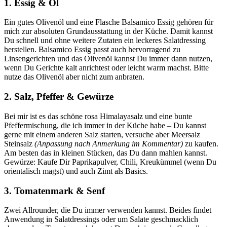
1. Essig & Öl
Ein gutes Olivenöl und eine Flasche Balsamico Essig gehören für
mich zur absoluten Grundausstattung in der Küche. Damit kannst
Du schnell und ohne weitere Zutaten ein leckeres Salatdressing
herstellen. Balsamico Essig passt auch hervorragend zu
Linsengerichten und das Olivenöl kannst Du immer dann nutzen,
wenn Du Gerichte kalt anrichtest oder leicht warm machst. Bitte
nutze das Olivenöl aber nicht zum anbraten.
2. Salz, Pfeffer & Gewürze
Bei mir ist es das schöne rosa Himalayasalz und eine bunte
Pfeffermischung, die ich immer in der Küche habe – Du kannst
gerne mit einem anderen Salz starten, versuche aber
Meersalz
Steinsalz
(Anpassung nach Anmerkung im Kommentar)
zu kaufen.
Am besten das in kleinen Stücken, das Du dann mahlen kannst.
Gewürze: Kaufe Dir Paprikapulver, Chili, Kreukümmel (wenn Du
orientalisch magst) und auch Zimt als Basics.
3. Tomatenmark & Senf
Zwei Allrounder, die Du immer verwenden kannst. Beides findet
Anwendung in Salatdressings oder um Salate geschmacklich