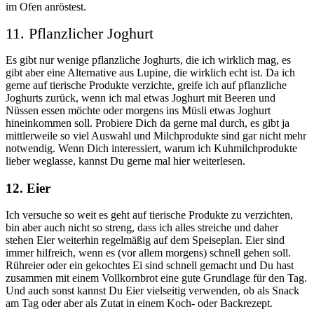
im Ofen anröstest.
11. Pflanzlicher Joghurt
Es gibt nur wenige pflanzliche Joghurts, die ich wirklich mag, es
gibt aber eine Alternative aus Lupine, die wirklich echt ist. Da ich
gerne auf tierische Produkte verzichte, greife ich auf pflanzliche
Joghurts zurück, wenn ich mal etwas Joghurt mit Beeren und
Nüssen essen möchte oder morgens ins Müsli etwas Joghurt
hineinkommen soll. Probiere Dich da gerne mal durch, es gibt ja
mittlerweile so viel Auswahl und Milchprodukte sind gar nicht mehr
notwendig. Wenn Dich interessiert, warum ich Kuhmilchprodukte
lieber weglasse, kannst Du gerne mal hier weiterlesen.
12. Eier
Ich versuche so weit es geht auf tierische Produkte zu verzichten,
bin aber auch nicht so streng, dass ich alles streiche und daher
stehen Eier weiterhin regelmäßig auf dem Speiseplan. Eier sind
immer hilfreich, wenn es (vor allem morgens) schnell gehen soll.
Rühreier oder ein gekochtes Ei sind schnell gemacht und Du hast
zusammen mit einem Vollkornbrot eine gute Grundlage für den Tag.
Und auch sonst kannst Du Eier vielseitig verwenden, ob als Snack
am Tag oder aber als Zutat in einem Koch- oder Backrezept.