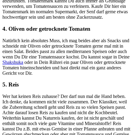
abzurunden. Tomatenmark kannst Du auch immer als Grundlage
verwenden, um Tomatensaucen zu verfeinern. Kaufe Dir hier ein
Tomatenmark im normalen Supermarkt, der Senf darf gerne etwas
hochwertiger sein und am besten ohne Zuckerzusatz.
4. Oliven oder getrocknete Tomaten
Natürlich kein absolutes Muss, ich mag beides aber als Snacks und
schneide mir Oliven oder getrocknete Tomaten gerne mal mit in
einen Salat. Beides passt zu allen mediterranen Speisen oder auch
wenn Du Dir eine Tomatensauce kochst. Du kannst sogar in Deine
Shakshuka
oder in Dein Rührei ein paar Oliven oder getrocknete
Tomaten hineinschneiden und hast direkt mal ein ganz anderes
Gericht vor Dir.
5. Reis
Wer hat keinen Reis zuhause? Der darf nun mal die Hand heben.
Ich denke, da kommen nicht viele zusammen. Der Klassiker, weil
die Zubereitung schnell geht und Reis zu so vielen Speisen passt.
Achte darauf losen Reis zu kaufen und nicht die Kochbeutel.
Weiterhin kannst Du Naturreis kaufen, der ist nicht geschält und
enthält somit noch viele gute Vitamine und Mineralstoffe! Reis
kannst Du z.B. mit etwas Gemüse in einer Pfanne anbraten und mit
Gewürzen abschmecken oder aber mit Tomatensauce und Gemüse