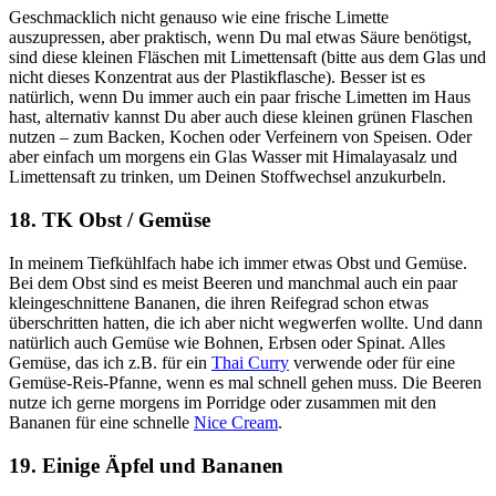
Geschmacklich nicht genauso wie eine frische Limette
auszupressen, aber praktisch, wenn Du mal etwas Säure benötigst,
sind diese kleinen Fläschen mit Limettensaft (bitte aus dem Glas und
nicht dieses Konzentrat aus der Plastikflasche). Besser ist es
natürlich, wenn Du immer auch ein paar frische Limetten im Haus
hast, alternativ kannst Du aber auch diese kleinen grünen Flaschen
nutzen – zum Backen, Kochen oder Verfeinern von Speisen. Oder
aber einfach um morgens ein Glas Wasser mit Himalayasalz und
Limettensaft zu trinken, um Deinen Stoffwechsel anzukurbeln.
18. TK Obst / Gemüse
In meinem Tiefkühlfach habe ich immer etwas Obst und Gemüse.
Bei dem Obst sind es meist Beeren und manchmal auch ein paar
kleingeschnittene Bananen, die ihren Reifegrad schon etwas
überschritten hatten, die ich aber nicht wegwerfen wollte. Und dann
natürlich auch Gemüse wie Bohnen, Erbsen oder Spinat. Alles
Gemüse, das ich z.B. für ein
Thai Curry
verwende oder für eine
Gemüse-Reis-Pfanne, wenn es mal schnell gehen muss. Die Beeren
nutze ich gerne morgens im Porridge oder zusammen mit den
Bananen für eine schnelle
Nice Cream
.
19. Einige Äpfel und Bananen