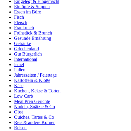
Eingelegt & Eingemacht
Eintöpfe & Suppen
Essen im Büro
Fisch
Fleisch
Frankreich
Frühstück & Brunch
Gesunde Ernährung
Getränke
Griechenland
Gut Bürgerlich
International
Israel
Italien
Jahreszeiten / Feiertage
Kartoffeln & Klöße
Käse
Kuchen, Kekse & Torten
Low Carb
Meal Prep Gerichte
Nudeln, Spätzle & Co
Obst
Quiches, Tartes & Co
Reis & andere Körner
Reisen