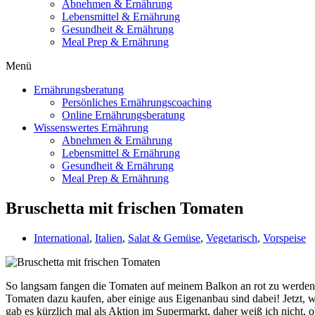
Abnehmen & Ernährung
Lebensmittel & Ernährung
Gesundheit & Ernährung
Meal Prep & Ernährung
Menü
Ernährungsberatung
Persönliches Ernährungscoaching
Online Ernährungsberatung
Wissenswertes Ernährung
Abnehmen & Ernährung
Lebensmittel & Ernährung
Gesundheit & Ernährung
Meal Prep & Ernährung
Bruschetta mit frischen Tomaten
International
,
Italien
,
Salat & Gemüse
,
Vegetarisch
,
Vorspeise
So langsam fangen die Tomaten auf meinem Balkon an rot zu werden und
Tomaten dazu kaufen, aber einige aus Eigenanbau sind dabei! Jetzt, w
gab es kürzlich mal als Aktion im Supermarkt, daher weiß ich nicht