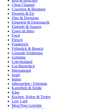
Brot & Brötchen
Cheat Channel
Coaching & Beratung
Desserts & Eis
Dips & Dressings
Eingelegt & Eingemacht
Eintöpfe & Suppen
Essen im Büro
Fisch
Fleisch
Frankreich
Frühstück & Brunch
Gesunde Ernährung
Getränke
Griechenland
Gut Bürgerlich
International
Israel
Italien
Jahreszeiten / Feiertage
Kartoffeln & Klöße
Käse
Kuchen, Kekse & Torten
Low Carb
Meal Prep Gerichte