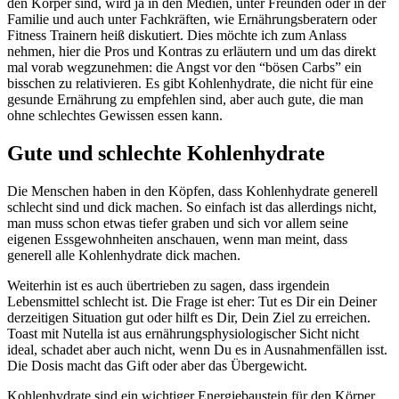
den Körper sind, wird ja in den Medien, unter Freunden oder in der
Familie und auch unter Fachkräften, wie Ernährungsberatern oder
Fitness Trainern heiß diskutiert. Dies möchte ich zum Anlass
nehmen, hier die Pros und Kontras zu erläutern und um das direkt
mal vorab wegzunehmen: die Angst vor den “bösen Carbs” ein
bisschen zu relativieren. Es gibt Kohlenhydrate, die nicht für eine
gesunde Ernährung zu empfehlen sind, aber auch gute, die man
ohne schlechtes Gewissen essen kann.
Gute und schlechte Kohlenhydrate
Die Menschen haben in den Köpfen, dass Kohlenhydrate generell
schlecht sind und dick machen. So einfach ist das allerdings nicht,
man muss schon etwas tiefer graben und sich vor allem seine
eigenen Essgewohnheiten anschauen, wenn man meint, dass
generell alle Kohlenhydrate dick machen.
Weiterhin ist es auch übertrieben zu sagen, dass irgendein
Lebensmittel schlecht ist. Die Frage ist eher: Tut es Dir ein Deiner
derzeitigen Situation gut oder hilft es Dir, Dein Ziel zu erreichen.
Toast mit Nutella ist aus ernährungsphysiologischer Sicht nicht
ideal, schadet aber auch nicht, wenn Du es in Ausnahmenfällen isst.
Die Dosis macht das Gift oder aber das Übergewicht.
Kohlenhydrate sind ein wichtiger Energiebaustein für den Körper,