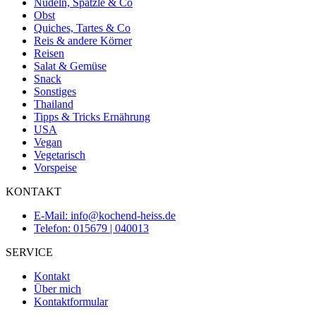
Nudeln, Spätzle & Co
Obst
Quiches, Tartes & Co
Reis & andere Körner
Reisen
Salat & Gemüse
Snack
Sonstiges
Thailand
Tipps & Tricks Ernährung
USA
Vegan
Vegetarisch
Vorspeise
KONTAKT
E-Mail: info@kochend-heiss.de
Telefon: 015679 | 040013
SERVICE
Kontakt
Über mich
Kontaktformular