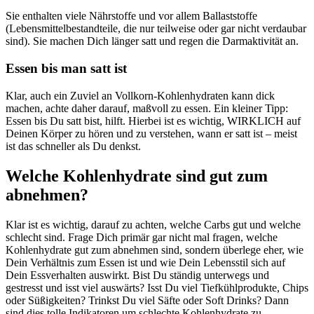
Sie enthalten viele Nährstoffe und vor allem Ballaststoffe
(Lebensmittelbestandteile, die nur teilweise oder gar nicht verdaubar
sind). Sie machen Dich länger satt und regen die Darmaktivität an.
Essen bis man satt ist
Klar, auch ein Zuviel an Vollkorn-Kohlenhydraten kann dick
machen, achte daher darauf, maßvoll zu essen. Ein kleiner Tipp:
Essen bis Du satt bist, hilft. Hierbei ist es wichtig, WIRKLICH auf
Deinen Körper zu hören und zu verstehen, wann er satt ist – meist
ist das schneller als Du denkst.
Welche Kohlenhydrate sind gut zum
abnehmen?
Klar ist es wichtig, darauf zu achten, welche Carbs gut und welche
schlecht sind. Frage Dich primär gar nicht mal fragen, welche
Kohlenhydrate gut zum abnehmen sind, sondern überlege eher, wie
Dein Verhältnis zum Essen ist und wie Dein Lebensstil sich auf
Dein Essverhalten auswirkt. Bist Du ständig unterwegs und
gestresst und isst viel auswärts? Isst Du viel Tiefkühlprodukte, Chips
oder Süßigkeiten? Trinkst Du viel Säfte oder Soft Drinks? Dann
sind dies tolle Indikatoren um schlechte Kohlenhydrate zu