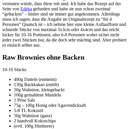
vermuten würde, dass diese roh sind. Ich habe das Rezept auf der
Seite von
Edeka
gefunden und habe sie nun schon zweimal
“gebacken” – bisher sind sie immer gut angekommen. Allerdings
muss ich sagen, dass die Angabe im Originalrezept zu “für 4
Personen” Quatsch ist – ich nehme hier eine kleine Auflaufform und
schneide Stücke von maximal 3x3cm oder 4x4cm und das reicht
locker für 10-16 Portionen, also 6-8 Personen wobei sicher nicht
jeder zwei Stücken isst, da die doch sehr mächtig sind. Aber probiert
es einfach selber aus.
Raw Brownies ohne Backen
10-16 Stücke
400g Datteln (entsteint)
130g Backkakao (entölt)
50g Walnüsse, kleingehackt
100g gemahlene Mandeln
1 Prise Salz
75g – 100g Honig oder Agavendicksaft
5-8 TL Kokosöl
50g Walnüsse (ganz)
2 handvoll Kokoschips
(evtl. 100g Himbeere)