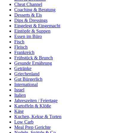
Cheat Channel
Coaching & Beratung
Desserts & Eis
Dips & Dressings
Eingelegt & Eingemacht
Eintöpfe & Suppen
Essen im Büro
Fisch
Fleisch
Frankreich
Frühstück & Brunch
Gesunde Ernährung
Getränke
Griechenland
Gut Bürgerlich
International
Israel
Italien
Jahreszeiten / Feiertage
Kartoffeln & Klöße
Käse
Kuchen, Kekse & Torten
Low Carb
Meal Prep Gerichte
Nudeln, Spätzle & Co