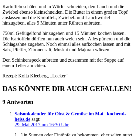
Kartoffeln schälen und in Würfel schneiden, den Lauch und die
Zwiebel ebenso kleinschneiden. Die Butter in einem großen Topf
auslassen und die Kartoffel-, Zwiebel- und Lauchwürfel
hinzugeben, alles 5 Minuten unter Rühren anbraten.
750ml Geflügelfond hinzugeben und 15 Minuten kochen lassen.
Die Kartoffeln dürften nun auch weich sein. Alles pürieren und die
Schlagsahne zugeben. Noch einmal alles aufkochen lassen und mit
Salz, Pfeffer, Zitronensaft, Muskat und Majoran würzen.
Den Schinkenspeck anbraten und zusammen mit der Suppe auf
einem Teller anrichten.
Rezept: Kolja Kleeberg, „Lecker“
DAS KÖNNTE DIR AUCH GEFALLEN!
9 Antworten
Saisonkalender für Obst & Gemüse im Mai | kochend-
heiss.de
sagt:
29. Mai 2017 um 16:30 Uhr
[…] in Suppen oder Eintöpfe zu bekommen, eher selten nutzt