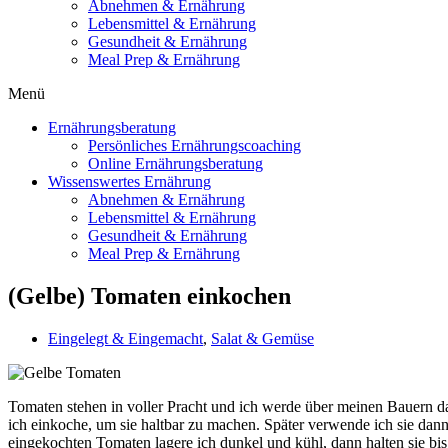
Abnehmen & Ernährung
Lebensmittel & Ernährung
Gesundheit & Ernährung
Meal Prep & Ernährung
Menü
Ernährungsberatung
Persönliches Ernährungscoaching
Online Ernährungsberatung
Wissenswertes Ernährung
Abnehmen & Ernährung
Lebensmittel & Ernährung
Gesundheit & Ernährung
Meal Prep & Ernährung
(Gelbe) Tomaten einkochen
Eingelegt & Eingemacht
,
Salat & Gemüse
Tomaten stehen in voller Pracht und ich werde über meinen Bauern dam
ich einkoche, um sie haltbar zu machen. Später verwende ich sie dan
eingekochten Tomaten lagere ich dunkel und kühl, dann halten sie bis 