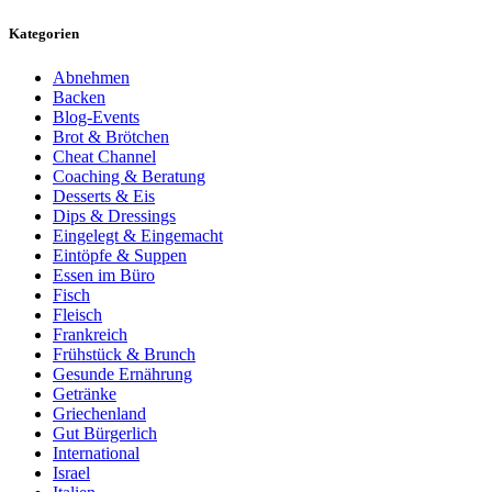
Kategorien
Abnehmen
Backen
Blog-Events
Brot & Brötchen
Cheat Channel
Coaching & Beratung
Desserts & Eis
Dips & Dressings
Eingelegt & Eingemacht
Eintöpfe & Suppen
Essen im Büro
Fisch
Fleisch
Frankreich
Frühstück & Brunch
Gesunde Ernährung
Getränke
Griechenland
Gut Bürgerlich
International
Israel