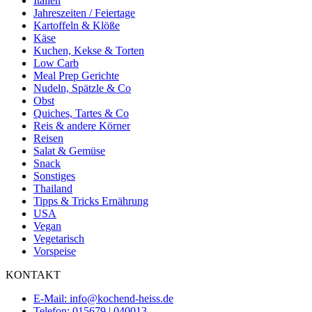
Italien
Jahreszeiten / Feiertage
Kartoffeln & Klöße
Käse
Kuchen, Kekse & Torten
Low Carb
Meal Prep Gerichte
Nudeln, Spätzle & Co
Obst
Quiches, Tartes & Co
Reis & andere Körner
Reisen
Salat & Gemüse
Snack
Sonstiges
Thailand
Tipps & Tricks Ernährung
USA
Vegan
Vegetarisch
Vorspeise
KONTAKT
E-Mail: info@kochend-heiss.de
Telefon: 015679 | 040013