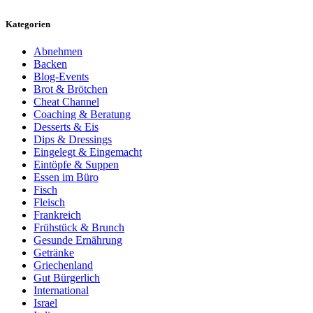
Kategorien
Abnehmen
Backen
Blog-Events
Brot & Brötchen
Cheat Channel
Coaching & Beratung
Desserts & Eis
Dips & Dressings
Eingelegt & Eingemacht
Eintöpfe & Suppen
Essen im Büro
Fisch
Fleisch
Frankreich
Frühstück & Brunch
Gesunde Ernährung
Getränke
Griechenland
Gut Bürgerlich
International
Israel