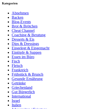
Kategorien
Abnehmen
Backen
Blog-Events
Brot & Brötchen
Cheat Channel
Coaching & Beratung
Desserts & Eis
Dips & Dressings
Eingelegt & Eingemacht
Eintöpfe & Suppen
Essen im Büro
Fisch
Fleisch
Frankreich
Frühstück & Brunch
Gesunde Ernährung
Getränke
Griechenland
Gut Bürgerlich
International
Israel
Italien