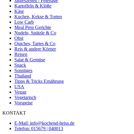
Jahreszeiten / Feiertage
Kartoffeln & Klöße
Käse
Kuchen, Kekse & Torten
Low Carb
Meal Prep Gerichte
Nudeln, Spätzle & Co
Obst
Quiches, Tartes & Co
Reis & andere Körner
Reisen
Salat & Gemüse
Snack
Sonstiges
Thailand
Tipps & Tricks Ernährung
USA
Vegan
Vegetarisch
Vorspeise
KONTAKT
E-Mail: info@kochend-heiss.de
Telefon: 015679 | 040013