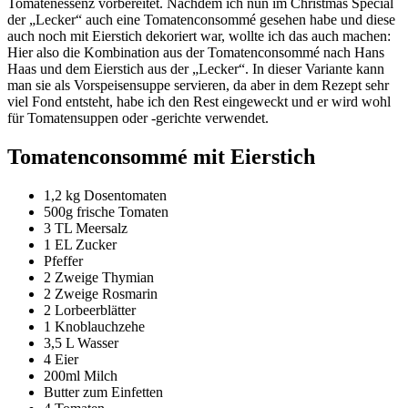
Tomatenessenz vorbereitet. Nachdem ich nun im Christmas Special
der „Lecker“ auch eine Tomatenconsommé gesehen habe und diese
auch noch mit Eierstich dekoriert war, wollte ich das auch machen:
Hier also die Kombination aus der Tomatenconsommé nach Hans
Haas und dem Eierstich aus der „Lecker“. In dieser Variante kann
man sie als Vorspeisensuppe servieren, da aber in dem Rezept sehr
viel Fond entsteht, habe ich den Rest eingeweckt und er wird wohl
für Tomatensuppen oder -gerichte verwendet.
Tomatenconsommé mit Eierstich
1,2 kg Dosentomaten
500g frische Tomaten
3 TL Meersalz
1 EL Zucker
Pfeffer
2 Zweige Thymian
2 Zweige Rosmarin
2 Lorbeerblätter
1 Knoblauchzehe
3,5 L Wasser
4 Eier
200ml Milch
Butter zum Einfetten