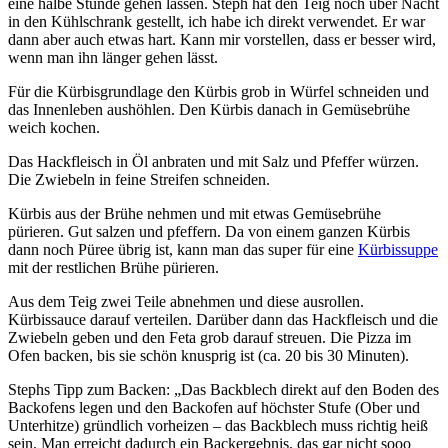
eine halbe Stunde gehen lassen. Steph hat den Teig noch über Nacht
in den Kühlschrank gestellt, ich habe ich direkt verwendet. Er war
dann aber auch etwas hart. Kann mir vorstellen, dass er besser wird,
wenn man ihn länger gehen lässt.
Für die Kürbisgrundlage den Kürbis grob in Würfel schneiden und
das Innenleben aushöhlen. Den Kürbis danach in Gemüsebrühe
weich kochen.
Das Hackfleisch in Öl anbraten und mit Salz und Pfeffer würzen.
Die Zwiebeln in feine Streifen schneiden.
Kürbis aus der Brühe nehmen und mit etwas Gemüsebrühe
pürieren. Gut salzen und pfeffern. Da von einem ganzen Kürbis
dann noch Püree übrig ist, kann man das super für eine
Kürbissuppe
mit der restlichen Brühe pürieren.
Aus dem Teig zwei Teile abnehmen und diese ausrollen.
Kürbissauce darauf verteilen. Darüber dann das Hackfleisch und die
Zwiebeln geben und den Feta grob darauf streuen. Die Pizza im
Ofen backen, bis sie schön knusprig ist (ca. 20 bis 30 Minuten).
Stephs Tipp zum Backen: „Das Backblech direkt auf den Boden des
Backofens legen und den Backofen auf höchster Stufe (Ober und
Unterhitze) gründlich vorheizen – das Backblech muss richtig heiß
sein. Man erreicht dadurch ein Backergebnis, das gar nicht sooo