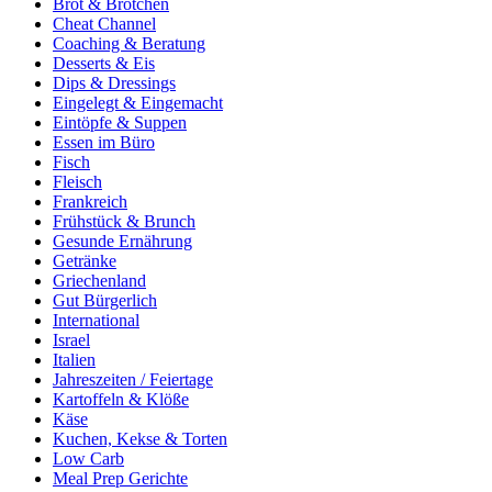
Brot & Brötchen
Cheat Channel
Coaching & Beratung
Desserts & Eis
Dips & Dressings
Eingelegt & Eingemacht
Eintöpfe & Suppen
Essen im Büro
Fisch
Fleisch
Frankreich
Frühstück & Brunch
Gesunde Ernährung
Getränke
Griechenland
Gut Bürgerlich
International
Israel
Italien
Jahreszeiten / Feiertage
Kartoffeln & Klöße
Käse
Kuchen, Kekse & Torten
Low Carb
Meal Prep Gerichte