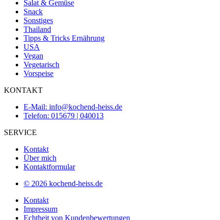
Salat & Gemüse
Snack
Sonstiges
Thailand
Tipps & Tricks Ernährung
USA
Vegan
Vegetarisch
Vorspeise
KONTAKT
E-Mail: info@kochend-heiss.de
Telefon: 015679 | 040013
SERVICE
Kontakt
Über mich
Kontaktformular
© 2026 kochend-heiss.de
Kontakt
Impressum
Echtheit von Kundenbewertungen