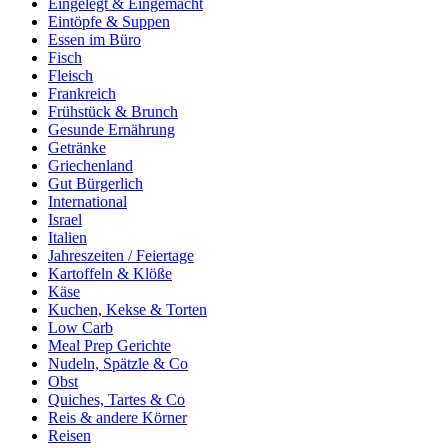
Eingelegt & Eingemacht
Eintöpfe & Suppen
Essen im Büro
Fisch
Fleisch
Frankreich
Frühstück & Brunch
Gesunde Ernährung
Getränke
Griechenland
Gut Bürgerlich
International
Israel
Italien
Jahreszeiten / Feiertage
Kartoffeln & Klöße
Käse
Kuchen, Kekse & Torten
Low Carb
Meal Prep Gerichte
Nudeln, Spätzle & Co
Obst
Quiches, Tartes & Co
Reis & andere Körner
Reisen