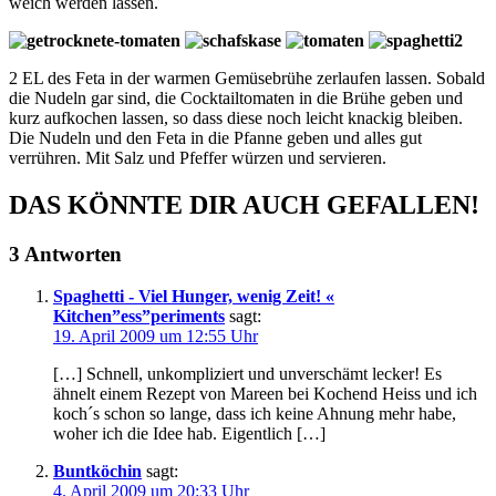
weich werden lassen.
2 EL des Feta in der warmen Gemüsebrühe zerlaufen lassen. Sobald
die Nudeln gar sind, die Cocktailtomaten in die Brühe geben und
kurz aufkochen lassen, so dass diese noch leicht knackig bleiben.
Die Nudeln und den Feta in die Pfanne geben und alles gut
verrühren. Mit Salz und Pfeffer würzen und servieren.
DAS KÖNNTE DIR AUCH GEFALLEN!
3 Antworten
Spaghetti - Viel Hunger, wenig Zeit! «
Kitchen”ess”periments
sagt:
19. April 2009 um 12:55 Uhr
[…] Schnell, unkompliziert und unverschämt lecker! Es
ähnelt einem Rezept von Mareen bei Kochend Heiss und ich
koch´s schon so lange, dass ich keine Ahnung mehr habe,
woher ich die Idee hab. Eigentlich […]
Buntköchin
sagt:
4. April 2009 um 20:33 Uhr