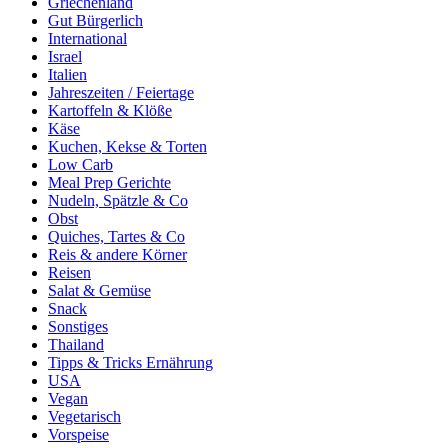
Griechenland
Gut Bürgerlich
International
Israel
Italien
Jahreszeiten / Feiertage
Kartoffeln & Klöße
Käse
Kuchen, Kekse & Torten
Low Carb
Meal Prep Gerichte
Nudeln, Spätzle & Co
Obst
Quiches, Tartes & Co
Reis & andere Körner
Reisen
Salat & Gemüse
Snack
Sonstiges
Thailand
Tipps & Tricks Ernährung
USA
Vegan
Vegetarisch
Vorspeise