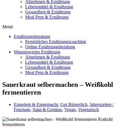
Abnehmen & Ernährung
Lebensmittel & Ernährung
Gesundheit & Ernährung
Meal Prep & Ernährung
Menü
Ernährungsberatung
Persönliches Ernährungscoaching
Online Ernährungsberatung
Wissenswertes Ernährung
Abnehmen & Ernährung
Lebensmittel & Ernährung
Gesundheit & Ernährung
Meal Prep & Ernährung
Sauerkraut selbermachen – Weißkohl
fermentieren
Eingelegt & Eingemacht
,
Gut Bürgerlich
,
Jahreszeiten /
Feiertage
,
Salat & Gemüse
,
Vegan
,
Vegetarisch