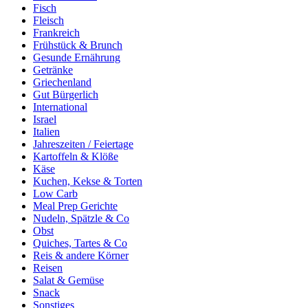
Fisch
Fleisch
Frankreich
Frühstück & Brunch
Gesunde Ernährung
Getränke
Griechenland
Gut Bürgerlich
International
Israel
Italien
Jahreszeiten / Feiertage
Kartoffeln & Klöße
Käse
Kuchen, Kekse & Torten
Low Carb
Meal Prep Gerichte
Nudeln, Spätzle & Co
Obst
Quiches, Tartes & Co
Reis & andere Körner
Reisen
Salat & Gemüse
Snack
Sonstiges