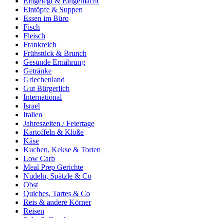
Eingelegt & Eingemacht
Eintöpfe & Suppen
Essen im Büro
Fisch
Fleisch
Frankreich
Frühstück & Brunch
Gesunde Ernährung
Getränke
Griechenland
Gut Bürgerlich
International
Israel
Italien
Jahreszeiten / Feiertage
Kartoffeln & Klöße
Käse
Kuchen, Kekse & Torten
Low Carb
Meal Prep Gerichte
Nudeln, Spätzle & Co
Obst
Quiches, Tartes & Co
Reis & andere Körner
Reisen