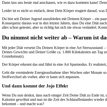
Dann lass uns heute mal anschauen, wie es dazu kommen kann! Denn 
Leider ist es nicht so einfach, denn Dein Körper reagiert darauf, was
Du bist seit Deiner Jugend unzufrieden mit Deinem Körper – ein paar Ki
Konsequenz daraus war in den letzten Jahren, dass Du eine Diät nach 
alles schon getestet, aber so richtig hat sich nie etwas verändert. K
Du nimmst nicht weiter ab – Warum ist da
Mit jeder Diät versetzt Du Deinen Körper in eine Art Stresszustand –
Deines Gewichts und Deiner Größe ca. 1.800 Kilokalorien am Tag und D
Grundumsatz).
Der Körper erkennt das und fährt in eine Art Sparmodus. Er realisier
Geht die verminderte Energieaufnahme über Wochen oder Monate so wei
Stoffwechsel als vorher, aber er kann sich anpassen.
Und dann kommt der Jojo Effekt
Wenn Du nun denkst, dass nach einiger Zeit Deine Diät zu Ende ist, 
Kalorien gewöhnt und nun ist die Zeit des Schlaraffenlandes wieder d
bekommt – und macht was?