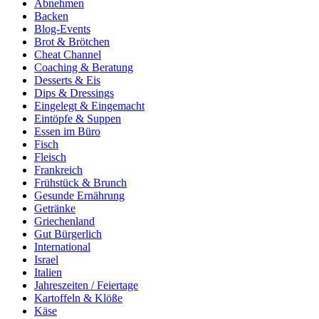
Abnehmen
Backen
Blog-Events
Brot & Brötchen
Cheat Channel
Coaching & Beratung
Desserts & Eis
Dips & Dressings
Eingelegt & Eingemacht
Eintöpfe & Suppen
Essen im Büro
Fisch
Fleisch
Frankreich
Frühstück & Brunch
Gesunde Ernährung
Getränke
Griechenland
Gut Bürgerlich
International
Israel
Italien
Jahreszeiten / Feiertage
Kartoffeln & Klöße
Käse