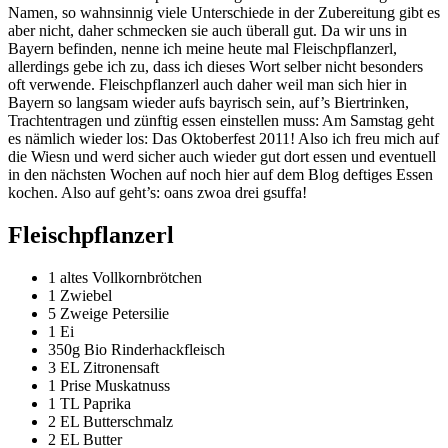
Namen, so wahnsinnig viele Unterschiede in der Zubereitung gibt es
aber nicht, daher schmecken sie auch überall gut. Da wir uns in
Bayern befinden, nenne ich meine heute mal Fleischpflanzerl,
allerdings gebe ich zu, dass ich dieses Wort selber nicht besonders
oft verwende. Fleischpflanzerl auch daher weil man sich hier in
Bayern so langsam wieder aufs bayrisch sein, auf’s Biertrinken,
Trachtentragen und zünftig essen einstellen muss: Am Samstag geht
es nämlich wieder los: Das Oktoberfest 2011! Also ich freu mich auf
die Wiesn und werd sicher auch wieder gut dort essen und eventuell
in den nächsten Wochen auf noch hier auf dem Blog deftiges Essen
kochen. Also auf geht’s: oans zwoa drei gsuffa!
Fleischpflanzerl
1 altes Vollkornbrötchen
1 Zwiebel
5 Zweige Petersilie
1 Ei
350g Bio Rinderhackfleisch
3 EL Zitronensaft
1 Prise Muskatnuss
1 TL Paprika
2 EL Butterschmalz
2 EL Butter