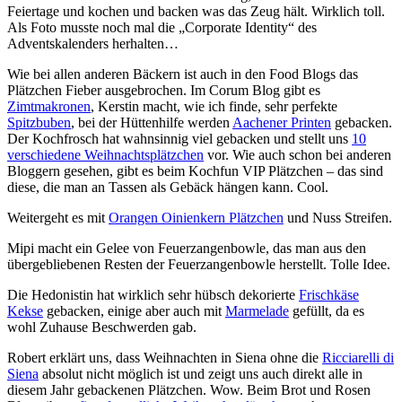
Feiertage und kochen und backen was das Zeug hält. Wirklich toll.
Als Foto musste noch mal die „Corporate Identity“ des
Adventskalenders herhalten…
Wie bei allen anderen Bäckern ist auch in den Food Blogs das
Plätzchen Fieber ausgebrochen. Im Corum Blog gibt es
Zimtmakronen
, Kerstin macht, wie ich finde, sehr perfekte
Spitzbuben
, bei der Hüttenhilfe werden
Aachener Printen
gebacken.
Der Kochfrosch hat wahnsinnig viel gebacken und stellt uns
10
verschiedene Weihnachtsplätzchen
vor. Wie auch schon bei anderen
Bloggern gesehen, gibt es beim Kochfun VIP Plätzchen – das sind
diese, die man an Tassen als Gebäck hängen kann. Cool.
Weitergeht es mit
Orangen Oinienkern Plätzchen
und Nuss Streifen.
Mipi macht ein Gelee von Feuerzangenbowle, das man aus den
übergebliebenen Resten der Feuerzangenbowle herstellt. Tolle Idee.
Die Hedonistin hat wirklich sehr hübsch dekorierte
Frischkäse
Kekse
gebacken, einige aber auch mit
Marmelade
gefüllt, da es
wohl Zuhause Beschwerden gab.
Robert erklärt uns, dass Weihnachten in Siena ohne die
Ricciarelli di
Siena
absolut nicht möglich ist und zeigt uns auch direkt alle in
diesem Jahr gebackenen Plätzchen. Wow. Beim Brot und Rosen