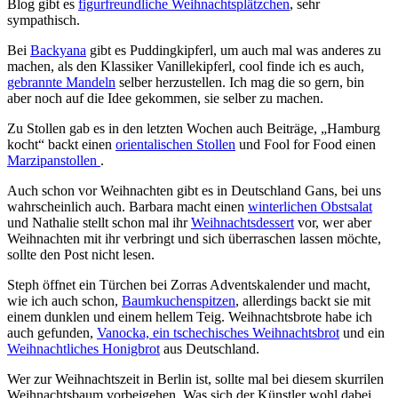
Blog gibt es
figurfreundliche Weihnachtsplätzchen
, sehr
sympathisch.
Bei
Backyana
gibt es Puddingkipferl, um auch mal was anderes zu
machen, als den Klassiker Vanillekipferl, cool finde ich es auch,
gebrannte Mandeln
selber herzustellen. Ich mag die so gern, bin
aber noch auf die Idee gekommen, sie selber zu machen.
Zu Stollen gab es in den letzten Wochen auch Beiträge, „Hamburg
kocht“ backt einen
orientalischen Stollen
und Fool for Food einen
Marzipanstollen
.
Auch schon vor Weihnachten gibt es in Deutschland Gans, bei uns
wahrscheinlich auch. Barbara macht einen
winterlichen Obstsalat
und Nathalie stellt schon mal ihr
Weihnachtsdessert
vor, wer aber
Weihnachten mit ihr verbringt und sich überraschen lassen möchte,
sollte den Post nicht lesen.
Steph öffnet ein Türchen bei Zorras Adventskalender und macht,
wie ich auch schon,
Baumkuchenspitzen
, allerdings backt sie mit
einem dunklen und einem hellem Teig. Weihnachtsbrote habe ich
auch gefunden,
Vanocka, ein tschechisches Weihnachtsbrot
und ein
Weihnachtliches Honigbrot
aus Deutschland.
Wer zur Weihnachtszeit in Berlin ist, sollte mal bei diesem skurrilen
Weihnachtsbaum vorbeigehen. Was sich der Künstler wohl dabei