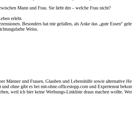
e zwischen Mann und Frau. Sie liebt dm – welche Frau nicht?
Leben erlebt.
ezensionen. Besonders hat mir gefallen, als Anke das „gute Essen“ geler
richtungsfarbe Weiss.
ber Männer und Frauen, Glauben und Lebenshilfe sowie alternative He
it und ohne gibt es bei mit-ohne.officestopp.com und Expertenrat bek
rieben, weil ich hier keine Werbungs-Linkliste draus machen wollte. We