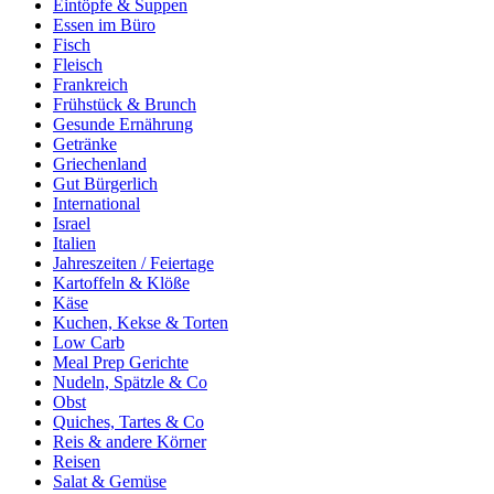
Eintöpfe & Suppen
Essen im Büro
Fisch
Fleisch
Frankreich
Frühstück & Brunch
Gesunde Ernährung
Getränke
Griechenland
Gut Bürgerlich
International
Israel
Italien
Jahreszeiten / Feiertage
Kartoffeln & Klöße
Käse
Kuchen, Kekse & Torten
Low Carb
Meal Prep Gerichte
Nudeln, Spätzle & Co
Obst
Quiches, Tartes & Co
Reis & andere Körner
Reisen
Salat & Gemüse