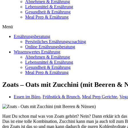
Abnehmen & Ernährung
Lebensmittel & Ernährung
Gesundheit & Ernährung
Meal Prep & Ernährung
Menü
Ernährungsberatung
Persönliches Ernährungscoaching
Online Ernährungsberatung
Wissenswertes Ernährung
Abnehmen & Ernährung
Lebensmittel & Ernährung
Gesundheit & Ernährung
Meal Prep & Ernährung
Zoats – Oats mit Zucchini (mit Beeren & 
Essen im Büro
,
Frühstück & Brunch
,
Meal Prep Gerichte
,
Veg
Hast Du schon mal was von Zoats gehört? Nein? Dann erklär ich das k
Das ist eine tolle Kombination, Zucchini kann man ja auch toll zum 
den Zoats ist das so und man kann dadurch die puren Kohlenhydrate 