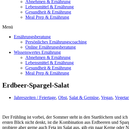
Abnehmen & Ernährung
Lebensmittel & Ernährung
Gesundheit & Ernährung
Meal Prep & Ernährung
Menü
Ernährungsberatung
Persönliches Ernährungscoaching
Online Ernährungsberatung
Wissenswertes Ernährung
Abnehmen & Ernährung
Lebensmittel & Ernährung
Gesundheit & Ernährung
Meal Prep & Ernährung
Erdbeer-Spargel-Salat
Jahreszeiten / Feiertage
,
Obst
,
Salat & Gemüse
,
Vegan
,
Vegetar
Der Frühling ist vorbei, der Sommer steht in den Startlöchern und ic
ersten Blick nicht denkt, ist die Kombination aus Erdbeeren und Sparg
probiere aber gerne auch Feta im Salat aus, gib ein paar Kerne oder Nü