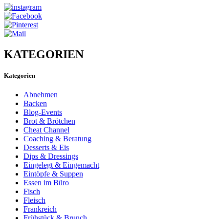
KATEGORIEN
Kategorien
Abnehmen
Backen
Blog-Events
Brot & Brötchen
Cheat Channel
Coaching & Beratung
Desserts & Eis
Dips & Dressings
Eingelegt & Eingemacht
Eintöpfe & Suppen
Essen im Büro
Fisch
Fleisch
Frankreich
Frühstück & Brunch