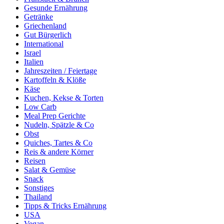
Gesunde Ernährung
Getränke
Griechenland
Gut Bürgerlich
International
Israel
Italien
Jahreszeiten / Feiertage
Kartoffeln & Klöße
Käse
Kuchen, Kekse & Torten
Low Carb
Meal Prep Gerichte
Nudeln, Spätzle & Co
Obst
Quiches, Tartes & Co
Reis & andere Körner
Reisen
Salat & Gemüse
Snack
Sonstiges
Thailand
Tipps & Tricks Ernährung
USA
Vegan