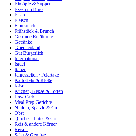
Eintöpfe & Suppen
Essen im Büro
Fisch
Fleisch
Frankreich
Frühstück & Brunch
Gesunde Ernährung
Getränke
Griechenland
Gut Bürgerlich
International
Israel
Italien
Jahreszeiten / Feiertage
Kartoffeln & Klöße
Käse
Kuchen, Kekse & Torten
Low Carb
Meal Prep Gerichte
Nudeln, Spätzle & Co
Obst
Quiches, Tartes & Co
Reis & andere Körner
Reisen
Salat & Gemüse