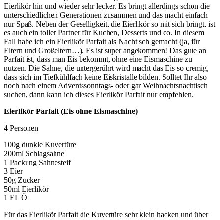
Eierlikör hin und wieder sehr lecker. Es bringt allerdings schon die
unterschiedlichen Generationen zusammen und das macht einfach
nur Spaß. Neben der Geselligkeit, die Eierlikör so mit sich bringt, ist
es auch ein toller Partner für Kuchen, Desserts und co. In diesem
Fall habe ich ein Eierlikör Parfait als Nachtisch gemacht (ja, für
Eltern und Großeltern…). Es ist super angekommen! Das gute an
Parfait ist, dass man Eis bekommt, ohne eine Eismaschine zu
nutzen. Die Sahne, die untergerührt wird macht das Eis so cremig,
dass sich im Tiefkühlfach keine Eiskristalle bilden. Solltet Ihr also
noch nach einem Adventssonntags- oder gar Weihnachtsnachtisch
suchen, dann kann ich dieses Eierlikör Parfait nur empfehlen.
Eierlikör Parfait (Eis ohne Eismaschine)
4 Personen
100g dunkle Kuvertüre
200ml Schlagsahne
1 Packung Sahnesteif
3 Eier
50g Zucker
50ml Eierlikör
1 EL Öl
Für das Eierlikör Parfait die Kuvertüre sehr klein hacken und über