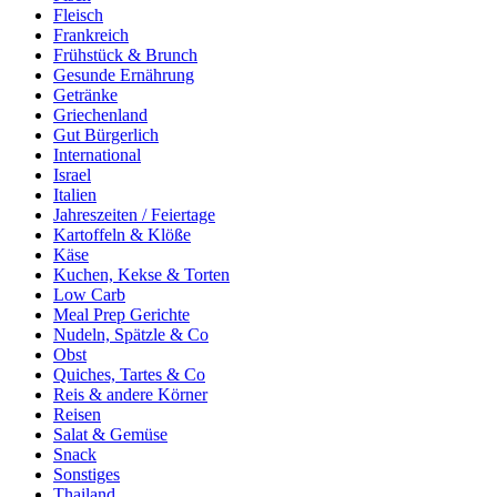
Fleisch
Frankreich
Frühstück & Brunch
Gesunde Ernährung
Getränke
Griechenland
Gut Bürgerlich
International
Israel
Italien
Jahreszeiten / Feiertage
Kartoffeln & Klöße
Käse
Kuchen, Kekse & Torten
Low Carb
Meal Prep Gerichte
Nudeln, Spätzle & Co
Obst
Quiches, Tartes & Co
Reis & andere Körner
Reisen
Salat & Gemüse
Snack
Sonstiges
Thailand